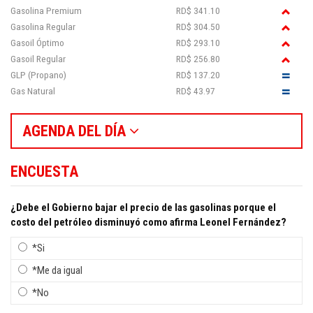
Gasolina Premium
RD$ 341.10
Gasolina Regular
RD$ 304.50
Gasoil Óptimo
RD$ 293.10
Gasoil Regular
RD$ 256.80
GLP (Propano)
RD$ 137.20
Gas Natural
RD$ 43.97
AGENDA DEL DÍA
ENCUESTA
¿Debe el Gobierno bajar el precio de las gasolinas porque el
costo del petróleo disminuyó como afirma Leonel Fernández?
*Si
*Me da igual
*No