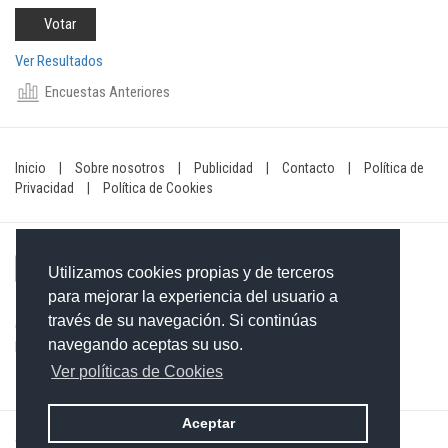
Ver Resultados
Encuestas Anteriores
Inicio
|
Sobre nosotros
|
Publicidad
|
Contacto
|
Política de
Privacidad
|
Política de Cookies
Utilizamos cookies propias y de terceros
para mejorar la experiencia del usuario a
través de su navegación. Si continúas
Contacto: 849-754-4472
navegando aceptas su uso.
Email:
redaccionxtra@gmail.com
/
redaccionextra@gmail.com
Ver políticas de Cookies
Aceptar
©2026 Grupo Informativo Dominicano S.R.L. Todos los derechos