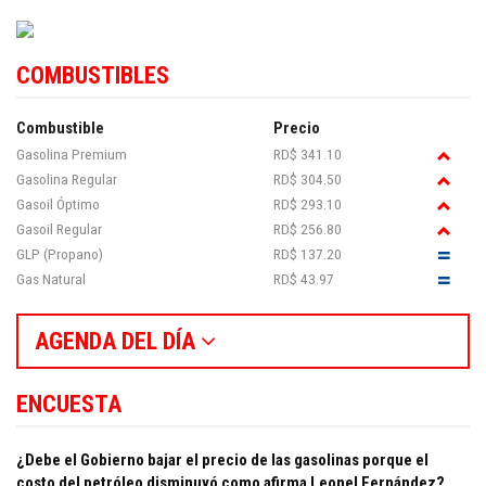
COMBUSTIBLES
Combustible
Precio
Gasolina Premium
RD$ 341.10
Gasolina Regular
RD$ 304.50
Gasoil Óptimo
RD$ 293.10
Gasoil Regular
RD$ 256.80
GLP (Propano)
RD$ 137.20
Gas Natural
RD$ 43.97
AGENDA DEL DÍA
ENCUESTA
¿Debe el Gobierno bajar el precio de las gasolinas porque el
costo del petróleo disminuyó como afirma Leonel Fernández?