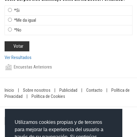
*Si
*Me da igual
*No
Ver Resultados
Encuestas Anteriores
Inicio
|
Sobre nosotros
|
Publicidad
|
Contacto
|
Política de
Privacidad
|
Política de Cookies
Utilizamos cookies propias y de terceros
para mejorar la experiencia del usuario a
través de su navegación. Si continúas