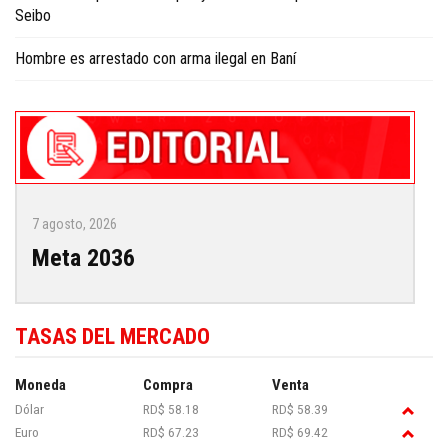
Seibo
Hombre es arrestado con arma ilegal en Baní
7 agosto, 2026
Meta 2036
TASAS DEL MERCADO
Moneda
Compra
Venta
Dólar
RD$ 58.18
RD$ 58.39
Euro
RD$ 67.23
RD$ 69.42