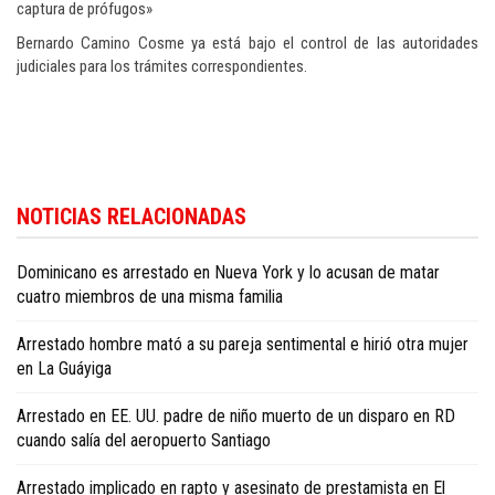
captura de prófugos»
Bernardo Camino Cosme ya está bajo el control de las autoridades
judiciales para los trámites correspondientes.
Para conocer más noticias sobre la República Dominicana, visite
Dominica
NOTICIAS RELACIONADAS
Republic news in English
.
Dominicano es arrestado en Nueva York y lo acusan de matar
cuatro miembros de una misma familia
Arrestado hombre mató a su pareja sentimental e hirió otra mujer
en La Guáyiga
Arrestado en EE. UU. padre de niño muerto de un disparo en RD
cuando salía del aeropuerto Santiago
Arrestado implicado en rapto y asesinato de prestamista en El