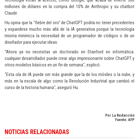
tecnología están al acecho, como Google, que acaba de invertir 300
millones de dólares en la compra del 10% de Anthropic y su chatbot
Claude.
Hu opina que la "fiebre del oro" de ChatGPT podría no tener precedentes
y expandirse mucho más allá de la IA generativa porque la tecnología
misma minimiza la necesidad de un programador de códigos o de un
diseñador para ejecutar ideas.
"Ahora ya no necesitas un doctorado en Stanford en informática:
cualquier desarrollador puede crear algo impresionante sobre ChatGPT y
otros modelos básicos en un fin de semana", explicó.
"Esta ola de IA puede ser más grande que la de los móviles o la nube, y
más en la escala de algo como la Revolución Industrial que cambió el
curso de la historia humana", aseguró Hu.
Por La Redacción
Fuente: AFP
Manténgase informado sobre innovación y tecnología en
Dominican Republ
NOTICIAS RELACIONADAS
technology news in English
.