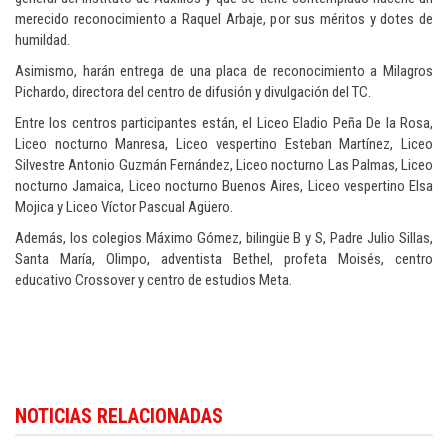
merecido reconocimiento a Raquel Arbaje, por sus méritos y dotes de
humildad.
Asimismo, harán entrega de una placa de reconocimiento a Milagros
Pichardo, directora del centro de difusión y divulgación del TC.
Entre los centros participantes están, el Liceo Eladio Peña De la Rosa,
Liceo nocturno Manresa, Liceo vespertino Esteban Martínez, Liceo
Silvestre Antonio Guzmán Fernández, Liceo nocturno Las Palmas, Liceo
nocturno Jamaica, Liceo nocturno Buenos Aires, Liceo vespertino Elsa
Mojica y Liceo Víctor Pascual Agüero.
Además, los colegios Máximo Gómez, bilingüe B y S, Padre Julio Sillas,
Santa María, Olimpo, adventista Bethel, profeta Moisés, centro
educativo Crossover y centro de estudios Meta.
Para conocer más noticias sobre la República Dominicana, visite
Dominica
NOTICIAS RELACIONADAS
Republic news in English
.