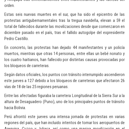
orden.
Estas seis nuevas muertes en el sur, que ha sido el epicentro de las
protestas antigubernamentales tras la tregua navideña, elevan a 59 el
total de fallecidos durante las movilizaciones desde que comenzaron en
diciembre pasado en el país, tras el fallido autogolpe del expresidente
Pedro Castillo.
En concreto, las protestas han dejado 44 manifestantes y un policía
muertos, mientras que otras 14 personas, entre ellas un bebé nonato y
los cuatro haitianos, han fallecido por distintas causas provocadas por
los bloqueos de carreteras.
Según datos oficiales, los puntos con tránsito interrumpido ascendieron
este jueves a 127 debido a los bloqueos de carreteras que afectaron 26
vías de 18 de las 25 regiones peruanas.
Entre las afectadas figuraba la carretera Longitudinal de la Sierra Sur a la
altura de Desaguadero (Puno), uno de los principales puntos de tránsito
hacia Bolivia.
Perú afrontó este jueves una intensa jornada de protestas en varias
regiones del país, que han incluido intentos de tomar los aeropuertos de
Arequipa, Cuzco y Juliaca, así como una masiva movilización en el