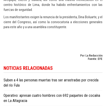
centro histórico de Lima, donde ha habido enfrentamientos con las
fuerzas de seguridad.
Los manifestantes exigen la renuncia de la presidenta, Dina Boluarte, y el
cierre del Congreso, así como la convocatoria a elecciones generales
para este año y a una asamblea constituyente.
Por La Redacción
Fuente: EFE
Si desea seguir la actualidad internacional con enfoque en la República
NOTICIAS RELACIONADAS
Dominicana, consulte
Dominican Republic news in English
.
Suben a 4 las personas muertas tras ser arrastradas por crecida
del río Fula
Operativo: apresan cuatro hombres con 692 paquetes de cocaína
en La Altagracia