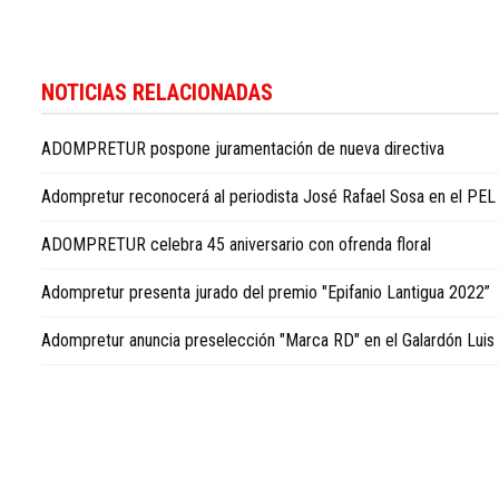
Siga
las
NOTICIAS RELACIONADAS
últimas
noticias
ADOMPRETUR pospone juramentación de nueva directiva
económicas
del
Adompretur reconocerá al periodista José Rafael Sosa en el PEL
país
en
ADOMPRETUR celebra 45 aniversario con ofrenda floral
Dominican
Republic
Adompretur presenta jurado del premio "Epifanio Lantigua 2022”
business
news
Adompretur anuncia preselección "Marca RD" en el Galardón Lui
in
English
.