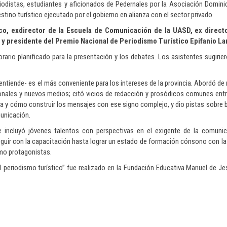
eriodistas, estudiantes y aficionados de Pedernales por la Asociación Domin
tino turístico ejecutado por el gobierno en alianza con el sector privado.
ico, exdirector de la Escuela de Comunicación de la UASD, ex direct
r y presidente del Premio Nacional de Periodismo Turístico Epifanio La
rario planificado para la presentación y los debates. Los asistentes sugirier
-entiende- es el más conveniente para los intereses de la provincia. Abordó de
ionales y nuevos medios; citó vicios de redacción y prosódicos comunes entr
ca y cómo construir los mensajes con ese signo complejo, y dio pistas sobre 
municación.
e incluyó jóvenes talentos con perspectivas en el exigente de la comunic
guir con la capacitación hasta lograr un estado de formación cónsono con 
mo protagonistas.
el periodismo turístico” fue realizado en la Fundación Educativa Manuel de J