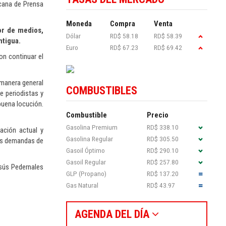
icana de Prensa
Moneda
Compra
Venta
or de medios,
Dólar
RD$ 58.18
RD$ 58.39
ntigua.
Euro
RD$ 67.23
RD$ 69.42
on continuar el
 manera general
COMBUSTIBLES
e periodistas y
buena locución.
Combustible
Precio
Gasolina Premium
RD$ 338.10
ación actual y
Gasolina Regular
RD$ 305.50
las demandas de
Gasoil Óptimo
RD$ 290.10
Gasoil Regular
RD$ 257.80
esús Pedernales
GLP (Propano)
RD$ 137.20
Gas Natural
RD$ 43.97
AGENDA DEL DÍA