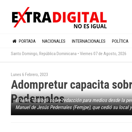
PORTADA
NACIONALES
INTERNACIONALES
POLÍTICA
Santo Domingo, República Dominicana •
Viernes 07 de Agosto, 2026
Lunes 6 Febrero, 2023
Adompretur capacita sobr
Pedernales
El taller “Diálogo sobre redacción para medios desde la per
Manuel de Jesús Pedernales (Femjpe), que cedió su local y