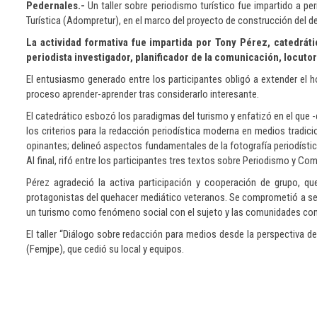
Pedernales.-
Un taller sobre periodismo turístico fue impartido a p
Turística (Adompretur), en el marco del proyecto de construcción del des
La actividad formativa fue impartida por Tony Pérez, catedrát
periodista investigador, planificador de la comunicación, locuto
El entusiasmo generado entre los participantes obligó a extender el ho
proceso aprender-aprender tras considerarlo interesante.
El catedrático esbozó los paradigmas del turismo y enfatizó en el que 
los criterios para la redacción periodística moderna en medios tradic
opinantes; delineó aspectos fundamentales de la fotografía periodísti
Al final, rifó entre los participantes tres textos sobre Periodismo y Co
Pérez agradeció la activa participación y cooperación de grupo, qu
protagonistas del quehacer mediático veteranos. Se comprometió a se
un turismo como fenómeno social con el sujeto y las comunidades co
El taller “Diálogo sobre redacción para medios desde la perspectiva d
(Femjpe), que cedió su local y equipos.