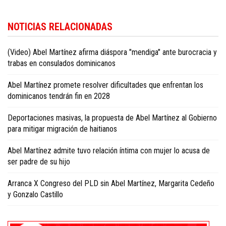
Más información sobre la política dominicana está disponible en
Dominica
NOTICIAS RELACIONADAS
Republic politics news in English
.
(Video) Abel Martínez afirma diáspora "mendiga" ante burocracia y
trabas en consulados dominicanos
Abel Martínez promete resolver dificultades que enfrentan los
dominicanos tendrán fin en 2028
Deportaciones masivas, la propuesta de Abel Martínez al Gobierno
para mitigar migración de haitianos
Abel Martínez admite tuvo relación íntima con mujer lo acusa de
ser padre de su hijo
Arranca X Congreso del PLD sin Abel Martínez, Margarita Cedeño
y Gonzalo Castillo