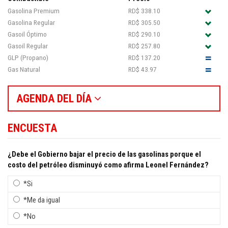
Gasolina Premium
RD$ 338.10
Gasolina Regular
RD$ 305.50
Gasoil Óptimo
RD$ 290.10
Gasoil Regular
RD$ 257.80
GLP (Propano)
RD$ 137.20
Gas Natural
RD$ 43.97
AGENDA DEL DÍA
ENCUESTA
¿Debe el Gobierno bajar el precio de las gasolinas porque el
costo del petróleo disminuyó como afirma Leonel Fernández?
*Si
*Me da igual
*No