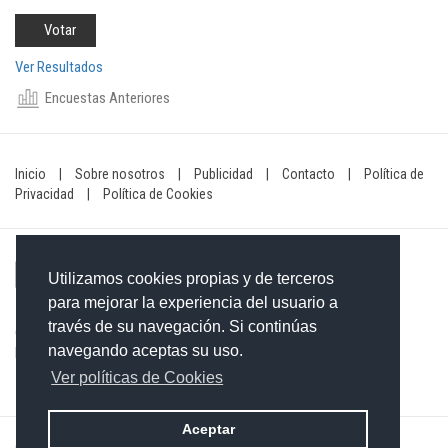
Ver Resultados
Encuestas Anteriores
Inicio
|
Sobre nosotros
|
Publicidad
|
Contacto
|
Política de
Privacidad
|
Política de Cookies
Utilizamos cookies propias y de terceros
para mejorar la experiencia del usuario a
través de su navegación. Si continúas
Contacto: 849-754-4472
navegando aceptas su uso.
Email:
redaccionxtra@gmail.com
/
redaccionextra@gmail.com
Ver políticas de Cookies
Aceptar
©2026 Grupo Informativo Dominicano S.R.L. Todos los derechos