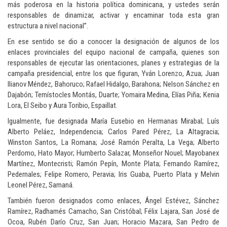
más poderosa en la historia política dominicana, y ustedes serán
responsables de dinamizar, activar y encaminar toda esta gran
estructura a nivel nacional”.
En ese sentido se dio a conocer la designación de algunos de los
enlaces provinciales del equipo nacional de campaña, quienes son
responsables de ejecutar las orientaciones, planes y estrategias de la
campaña presidencial, entre los que figuran, Yván Lorenzo, Azua; Juan
Ilianov Méndez, Bahoruco; Rafael Hidalgo, Barahona; Nelson Sánchez en
Dajabón; Temístocles Montás, Duarte; Yomaira Medina, Elías Piña; Kenia
Lora, El Seibo y Aura Toribio, Espaillat.
Igualmente, fue designada María Eusebio en Hermanas Mirabal; Luís
Alberto Peláez, Independencia; Carlos Pared Pérez, La Altagracia;
Winston Santos, La Romana; José Ramón Peralta, La Vega; Alberto
Perdomo, Hato Mayor; Humberto Salazar, Monseñor Nouel; Mayobanex
Martínez, Montecristi; Ramón Pepín, Monte Plata; Fernando Ramírez,
Pedernales; Felipe Romero, Peravia; Iris Guaba, Puerto Plata y Melvin
Leonel Pérez, Samaná.
También fueron designados como enlaces, Ángel Estévez, Sánchez
Ramírez, Radhamés Camacho, San Cristóbal; Félix Lajara, San José de
Ocoa, Rubén Darío Cruz, San Juan; Horacio Mazara, San Pedro de