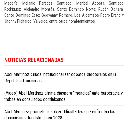
Macorís, Melanio Paredes, Santiago; Maribel Acosta, Santiago
Rodríguez; Alejandro Montás, Santo Domingo Norte; Rubén Bichara,
Santo Domingo Este; Geovanny Romero, Los Alcarrizos-Pedro Brand y
Jhonny Pichardo, Valverde, entre otros nombramientos.
Más información sobre la política dominicana está disponible en
Dominica
NOTICIAS RELACIONADAS
Republic politics news in English
.
Abel Martínez saluda institucionalizar debates electorales en la
República Dominicana
(Video) Abel Martínez afirma diáspora "mendiga" ante burocracia y
trabas en consulados dominicanos
Abel Martínez promete resolver dificultades que enfrentan los
dominicanos tendrán fin en 2028