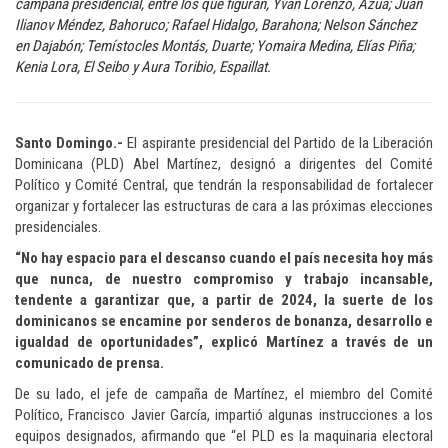
campaña presidencial, entre los que figuran, Yván Lorenzo, Azua; Juan
Ilianov Méndez, Bahoruco; Rafael Hidalgo, Barahona; Nelson Sánchez
en Dajabón; Temístocles Montás, Duarte; Yomaira Medina, Elías Piña;
Kenia Lora, El Seibo y Aura Toribio, Espaillat.
Santo Domingo.-
El aspirante presidencial del Partido de la Liberación
Dominicana (PLD) Abel Martínez, designó a dirigentes del Comité
Político y Comité Central, que tendrán la responsabilidad de fortalecer
organizar y fortalecer las estructuras de cara a las próximas elecciones
presidenciales.
“No hay espacio para el descanso cuando el país necesita hoy más
que nunca, de nuestro compromiso y trabajo incansable,
tendente a garantizar que, a partir de 2024, la suerte de los
dominicanos se encamine por senderos de bonanza, desarrollo e
igualdad de oportunidades”, explicó Martínez a través de un
comunicado de prensa.
De su lado, el jefe de campaña de Martínez, el miembro del Comité
Político, Francisco Javier García, impartió algunas instrucciones a los
equipos designados, afirmando que “el PLD es la maquinaria electoral