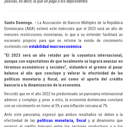
pasivas, es decir, la que se paga a los depositantes.
Santo Domingo. -
La Asociación de Bancos Múltiples de la República
Dominicana (ABA) estimó este miércoles que el 2023 será un año de
menores restricciones monetarias, lo que a su entender facilitará un
escenario propicio para que se retome la senda de crecimiento
sostenido con
estabilidad macroeconómica
.
“El 2023 será un año retador por la coyuntura internacional,
aunque con expectativas de que localmente se logrará avanzar en
términos económicos y sociales”, vislumbró el gremio al pasar
balance al año que concluye y valorar la efectividad de las
políticas monetaria y fiscal, así como el aporte del crédito
bancario a la dinamización de la economía.
Recordó que en el año 2022 ha predominado un panorama internacional
adverso y complejo y, pese a esto, la economía dominicana concluirá
con un crecimiento en torno al 5% y una inflación cercana al 7%.
Ante este panorama, expresó que ambos resultados se deben a la
efectividad de las
políticas monetaria, fiscal
y al dinamismo que
propició el crédito bancario entre los sectores productivos y a los