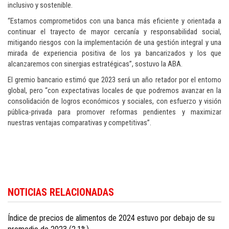
inclusivo y sostenible.
“Estamos comprometidos con una banca más eficiente y orientada a
continuar el trayecto de mayor cercanía y responsabilidad social,
mitigando riesgos con la implementación de una gestión integral y una
mirada de experiencia positiva de los ya bancarizados y los que
alcanzaremos con sinergias estratégicas”, sostuvo la ABA.
El gremio bancario estimó que 2023 será un año retador por el entorno
global, pero “con expectativas locales de que podremos avanzar en la
consolidación de logros económicos y sociales, con esfuerzo y visión
pública-privada para promover reformas pendientes y maximizar
nuestras ventajas comparativas y competitivas”.
Siga las últimas noticias económicas del país en
Dominican Republic
NOTICIAS RELACIONADAS
business news in English
.
Índice de precios de alimentos de 2024 estuvo por debajo de su