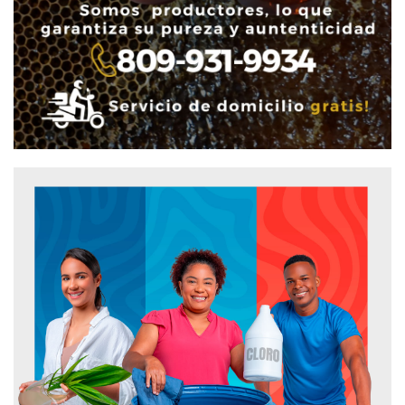
Educación importa poco en RD
Roban en iglesias
#DanielCandelario
#DanielCandelario
Simbología en el poder: importancia
Simbología en el poder: importancia
/ El X de Kelvin Cruz
/ El X de Kelvin Cruz
#DanielCandelario
#DanielCandelario
Insensibilidad ministerial y
Insensibilidad ministerial y
deportiva / Ajustes al Código Penal
deportiva / Ajustes al Código Penal
#DanielCandelario
#DanielCandelario