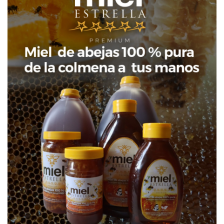
Legado y túnel Plaza de la Bandera
Legado y túnel Plaza de la Bandera
/ RD no puede exportar mangos a
#DanielCandelario
EE.UU. #DanielCandelario
Los dominicanos se expanden en el
Los dominicanos se expanden en el
mundo, pero sin fortaleza
mundo, pero sin fortaleza
#DanielCandelario
#DanielCandelario
Educación importa poco en RD /
Unifican trámites de documentos /