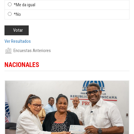
*Me da igual
*No
Oigan a la FINJUS / Tragedia
Oigan a la FINJUS / Tragedia
venezolana y cruce de emociones
venezolana y cruce de emociones
#DanielCandelario
#DanielCandelario
Ver Resultados
Encuestas Anteriores
NACIONALES