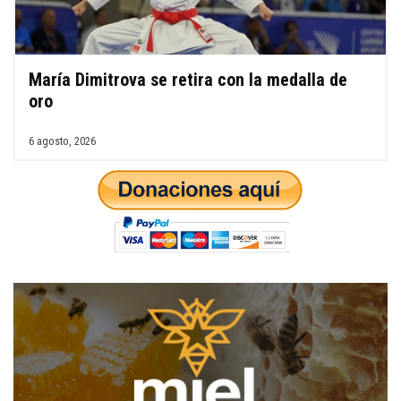
promulgación o
promulgación o
inconstitucionalidad
inconstitucionalidad
#DanielCandelario
#DanielCandelario
María Dimitrova se retira con la medalla de
oro
6 agosto, 2026
¿Como RD alcanza meta Hambre
¿Como RD alcanza meta Hambre
Cero? / Francia prohíbe redes
Cero? #DanielCandelario
#DanielCandelario
Código Penal al vapor: peligra
Código Penal al vapor: peligra
secreto profesional
secreto profesional / Reforma
#DanielCandelario
Tributaria real #DanielCandelario