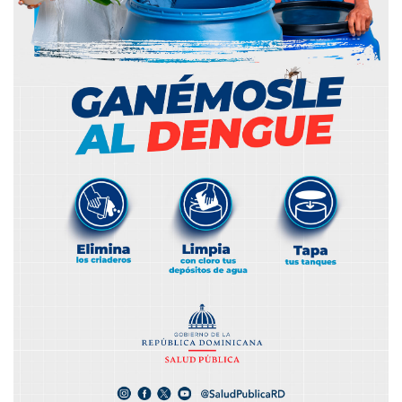
Caso Darlin y justicia / Disputa
entre clínicas y ARS
Caso Darlin y justicia /Disputa entre
#DanielCandelario
clínicas y ARS #DanielCandelario
Nuevo Código Penal a revisión /
Nuevo Código Penal a revisión /
Ocuparse de cacerolazos
Ocuparse de cacerolazos
#DanielCandelario
#DanielCandelario
Desproporcionado paro de médicos
Desproporcionado paro de médicos
/ Vuelven los cacerolazos
/ Vuelven los cacerolazos
#DanielCandelario
#DanielCandelario